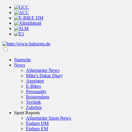
Startseite
News
Allgemeine News
Mike's Dakar Diary
Anzeigen
E-Bikes
Personality
Reiseenduro
Technik
Zubehör
Sport Reports
Allgemeine Sport-News
Enduro DM
Enduro EM