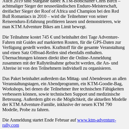
Auch 2019 sind Stargäste dabei: KTM-Botschafter Chris Birch –
achtmaliger Sieger der neuseeländischen Enduro-Meisterschaft,
dreifacher Sieger der Roof of Africa und Champion bei den Red
Bull Romaniacs in 2010 – wird die Teilnehmer von seiner
Reiseenduro-Erfahrung profitieren lassen und demonstrieren, wie
man KTM Adventure Bikes am Limit bewegt.
Die Teilnahme kostet 745 € und beinhaltet drei Tage Adventure-
Fahren mit Guides auf markierten Routen, für die GPS-Daten zur
Verfügung gestellt werden. Kraftstoff für die gesamte Veranstaltung
und einen Satz Offroad-Reifen sind ebenfalls enthalten.
Übernachtungen können direkt über die Online-Anmeldung
zusammen mit der Rallyteilnahme gebucht werden, die An- und
Abreise ist von den Teilnehmern individuell zu organisieren.
Das Paket beinhaltet außerdem das Mittag- und Abendessen an allen
Veranstaltungstagen, ein Abendprogramm, ein KTM-Goodie-Bag,
Workshops, bei denen die Teilnehmer ihre technischen Fähigkeiten
verbessern können, sowie technischen Support und medizinische
Betreuung. Außerdem gibt es die Möglichkeit, die aktuellen Modelle
der KTM Adventure-Familie, inklusive der neuen KTM 790
Modelle, Probe zu fahren.
Die Anmeldung startet Ende Februar auf
www.ktm-adventure-
rally.com