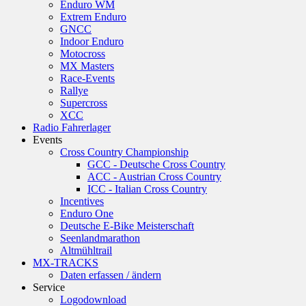
Enduro WM
Extrem Enduro
GNCC
Indoor Enduro
Motocross
MX Masters
Race-Events
Rallye
Supercross
XCC
Radio Fahrerlager
Events
Cross Country Championship
GCC - Deutsche Cross Country
ACC - Austrian Cross Country
ICC - Italian Cross Country
Incentives
Enduro One
Deutsche E-Bike Meisterschaft
Seenlandmarathon
Altmühltrail
MX-TRACKS
Daten erfassen / ändern
Service
Logodownload