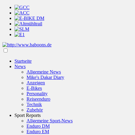
Startseite
News
Allgemeine News
Mike's Dakar Diary
Anzeigen
E-Bikes
Personality
Reiseenduro
Technik
Zubehör
Sport Reports
Allgemeine Sport-News
Enduro DM
Enduro EM