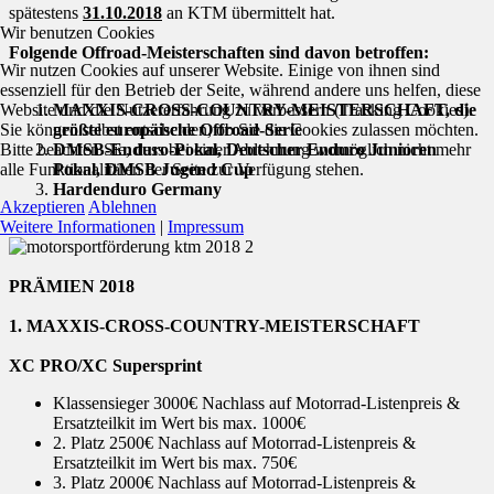
spätestens
31.10.2018
an KTM übermittelt hat.
Wir benutzen Cookies
Folgende Offroad-Meisterschaften sind davon betroffen:
Wir nutzen Cookies auf unserer Website. Einige von ihnen sind
essenziell für den Betrieb der Seite, während andere uns helfen, diese
Website und die Nutzererfahrung zu verbessern (Tracking Cookies).
MAXXIS-CROSS-COUNTRY-MEISTERSCHAFT, die
Sie können selbst entscheiden, ob Sie die Cookies zulassen möchten.
größte europäische Offroad-Serie
Bitte beachten Sie, dass bei einer Ablehnung womöglich nicht mehr
DMSB-Enduro-Pokal, Deutscher Enduro Junioren
alle Funktionalitäten der Seite zur Verfügung stehen.
Pokal, DMSB Jugend Cup
Hardenduro Germany
Akzeptieren
Ablehnen
Weitere Informationen
|
Impressum
PRÄMIEN 2018
1. MAXXIS-CROSS-COUNTRY-MEISTERSCHAFT
XC PRO/XC Supersprint
Klassensieger 3000€ Nachlass auf Motorrad-Listenpreis &
Ersatzteilkit im Wert bis max. 1000€
2. Platz 2500€ Nachlass auf Motorrad-Listenpreis &
Ersatzteilkit im Wert bis max. 750€
3. Platz 2000€ Nachlass auf Motorrad-Listenpreis &