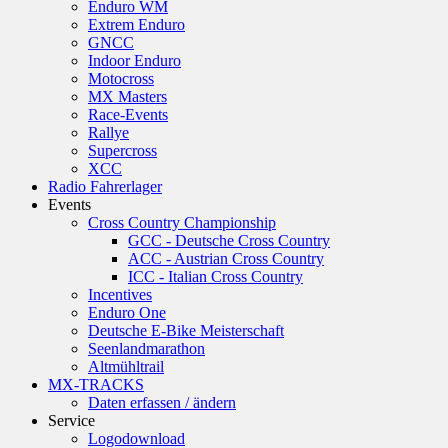
Enduro WM
Extrem Enduro
GNCC
Indoor Enduro
Motocross
MX Masters
Race-Events
Rallye
Supercross
XCC
Radio Fahrerlager
Events
Cross Country Championship
GCC - Deutsche Cross Country
ACC - Austrian Cross Country
ICC - Italian Cross Country
Incentives
Enduro One
Deutsche E-Bike Meisterschaft
Seenlandmarathon
Altmühltrail
MX-TRACKS
Daten erfassen / ändern
Service
Logodownload