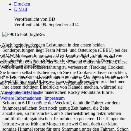
Drucken
E-Mail
Veröffentlicht von
BD
Veröffentlicht: 09. September 2014
Nach beeindruckenden Leistungen in den ersten beiden
Wir benutzen Cookies
Sonderprüfungen liegt Team Mittel- und Osteuropa (CEEU) bei der
BMW Motorrad International GS Trophy 2014 in Führung. Team
Wir nutzen Cookies auf unserer Website. Einige von ihnen sind
Frankreich und Team Südafrika heften sich auf den Plätzen zwei
essenziell für den Betrieb der Seite, während andere uns helfen, diese
und drei an ihre Fersen.
Website und die Nutzererfahrung zu verbessern (Tracking Cookies).
Sie können selbst entscheiden, ob Sie die Cookies zulassen möchten.
An Tag eins dieses 1-wöchigen einmaligen Abenteuers konnten sich
Bitte beachten Sie, dass bei einer Ablehnung womöglich nicht mehr
die 48 Fahrer und 16 Journalisten, die an dieser Trophy teilnehmen,
alle Funktionalitäten der Seite zur Verfügung stehen.
ihre ersten richtigen Eindrücke von Kanada machen, während sie
die Route direkt in die malerischen Rocky Mountains führte.
Akzeptieren
Ablehnen
Weitere Informationen
|
Impressum
Schon um 6 Uhr ertönte der Weckruf, damit die Fahrer vor dem
frühmorgendlichen Start noch genug Zeit hatten, die Zelte
abzubauen, zu frühstücken, am Sicherheitsbriefing teilzunehmen
und für die obligatorischen Teamfotos zu posieren. Die Temperatur
betrug zwar so früh am Morgen nur zwei Grad, doch der klare,
sonnige Himmel sorgte für gute Stimmung unter den Fahrern. Schon