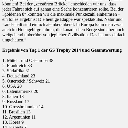
könnten! Bei der „zerstörten Brücke“ entschieden wir uns, dass
jeder Fahrer sich auf genau eine Sache konzentrieren sollte. Bei der
„goldenen 8“ konnten wir die maximale Punktezahl einheimsen –
ein tolles Ergebnis! Die heutige Etappe war spektakulär. Natur und
Landschaft sind einfach atemberaubend. In Europa kann man zwar
auch im Hochgebirge fahren, die kanadischen Berge sind aber noch
weitgehend unberührt von jeglicher Zivilisation. Das hat uns einfach
umgehauen.“
Ergebnis von Tag 1 der GS Trophy 2014 und Gesamtwertung
1. Mittel - und Osteuropa 38
2. Frankreich 33
3. Südafrika 31
4. Deutschland 23
5. Österreich / Schweiz 21
6. USA 20
6. Lateinamerika 20
8. Italien 18
9. Russland 17
10. Grossbritannien 14
11. Brasilien 13
12. Argentinien 11
13. Korea 9
14. Kanada 7