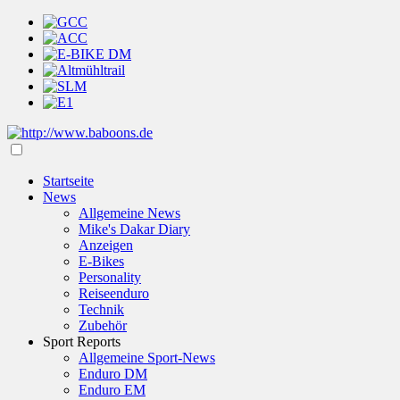
Startseite
News
Allgemeine News
Mike's Dakar Diary
Anzeigen
E-Bikes
Personality
Reiseenduro
Technik
Zubehör
Sport Reports
Allgemeine Sport-News
Enduro DM
Enduro EM