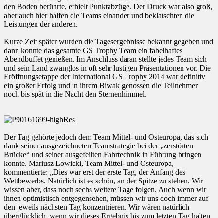
den Boden berührte, erhielt Punktabzüge. Der Druck war also groß,
aber auch hier halfen die Teams einander und beklatschten die
Leistungen der anderen.
Kurze Zeit später wurden die Tagesergebnisse bekannt gegeben und
dann konnte das gesamte GS Trophy Team ein fabelhaftes
Abendbuffet genießen. Im Anschluss daran stellte jedes Team sich
und sein Land zwanglos in oft sehr lustigen Präsentationen vor. Die
Eröffnungsetappe der International GS Trophy 2014 war definitiv
ein großer Erfolg und in ihrem Biwak genossen die Teilnehmer
noch bis spät in die Nacht den Sternenhimmel.
Der Tag gehörte jedoch dem Team Mittel- und Osteuropa, das sich
dank seiner ausgezeichneten Teamstrategie bei der „zerstörten
Brücke“ und seiner ausgefeilten Fahrtechnik in Führung bringen
konnte. Mariusz Lowicki, Team Mittel- und Osteuropa,
kommentierte: „Dies war erst der erste Tag, der Anfang des
Wettbewerbs. Natürlich ist es schön, an der Spitze zu stehen. Wir
wissen aber, dass noch sechs weitere Tage folgen. Auch wenn wir
ihnen optimistisch entgegensehen, müssen wir uns doch immer auf
den jeweils nächsten Tag konzentrieren. Wir wären natürlich
überglücklich, wenn wir dieses Ergebnis bis zum letzten Tag halten