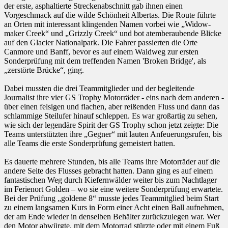
der erste, asphaltierte Streckenabschnitt gab ihnen einen
Vorgeschmack auf die wilde Schönheit Albertas. Die Route führte
an Orten mit interessant klingenden Namen vorbei wie „Widow-
maker Creek“ und „Grizzly Creek“ und bot atemberaubende Blicke
auf den Glacier Nationalpark. Die Fahrer passierten die Orte
Canmore und Banff, bevor es auf einem Waldweg zur ersten
Sonderprüfung mit dem treffenden Namen 'Broken Bridge', als
„zerstörte Brücke“, ging.
Dabei mussten die drei Teammitglieder und der begleitende
Journalist ihre vier GS Trophy Motorräder - eins nach dem anderen -
über einen felsigen und flachen, aber reißenden Fluss und dann das
schlammige Steilufer hinauf schleppen. Es war großartig zu sehen,
wie sich der legendäre Spirit der GS Trophy schon jetzt zeigte: Die
Teams unterstützten ihre „Gegner“ mit lauten Anfeuerungsrufen, bis
alle Teams die erste Sonderprüfung gemeistert hatten.
Es dauerte mehrere Stunden, bis alle Teams ihre Motorräder auf die
andere Seite des Flusses gebracht hatten. Dann ging es auf einem
fantastischen Weg durch Kiefernwälder weiter bis zum Nachtlager
im Ferienort Golden – wo sie eine weitere Sonderprüfung erwartete.
Bei der Prüfung „goldene 8“ musste jedes Teammitglied beim Start
zu einem langsamen Kurs in Form einer Acht einen Ball aufnehmen,
der am Ende wieder in denselben Behälter zurückzulegen war. Wer
den Motor abwürgte, mit dem Motorrad stürzte oder mit einem Fuß