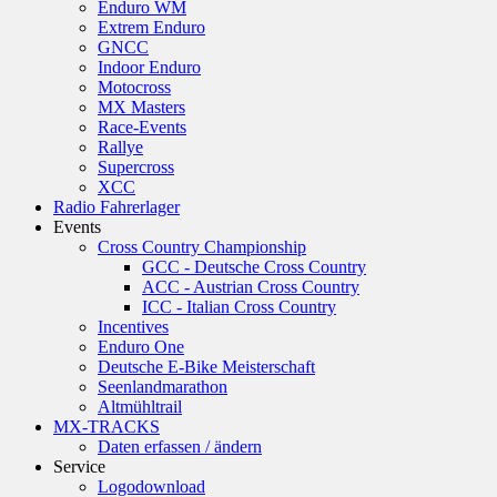
Enduro WM
Extrem Enduro
GNCC
Indoor Enduro
Motocross
MX Masters
Race-Events
Rallye
Supercross
XCC
Radio Fahrerlager
Events
Cross Country Championship
GCC - Deutsche Cross Country
ACC - Austrian Cross Country
ICC - Italian Cross Country
Incentives
Enduro One
Deutsche E-Bike Meisterschaft
Seenlandmarathon
Altmühltrail
MX-TRACKS
Daten erfassen / ändern
Service
Logodownload