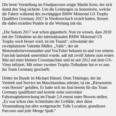
Die beste Vorstellung im Finalparcours zeigte Martin Kern, der sich
damit den Sieg sicherte. Um die Leistungen zu honorieren, welche
die Fahrer während des zweitägigen BMW Motorrad GS Trophy
Qualifiers Germany 2017 in Niedereschach erzielt hatten, flossen
die dabei erzielten Punkte in die Wertung mit ein.
„Die Saison 2017 war schon gigantisch. Nun zu wissen, dass 2018
mit der Teilnahme an der internationalen BMW Motorrad GS
Trophy noch besser wird, ist ein Traum“, schwärmte der
zweitplatzierte Valentin Müller. „Valle“, der als
Motorradreiseveranstalter und YouTuber bekannt ist und von seinem
Fanclub lautstark unterstützt wurde, saß mit zwölf Jahren zum ersten
Mal auf einer kleinen Crossmaschine und ist seit 2012 mit dem GS-
Virus infiziert. Mit seiner zweiten Trophy-Teilnahme hat er es nun
ins Team Germany geschafft.
Dritter im Bunde ist Michael Hänsel. Dem Thüringer, der im
Vertrieb und Service im Maschinenbau arbeitet, ist ein „Riesenstein
vom Herzen“ gefallen. Er hatte sich im Juni bereits für das Team
Germany qualifiziert und konnte seine souveräne
Fahrzeugbeherrschung im Finale 2.0 erneut unter Beweis stellen.
„Es war schon eine Achterbahn der Gefühle, aber diese
Veranstaltung hat alles wettgemacht: Tolle Location, grandioser
Parcours und jede Menge Spaß.“