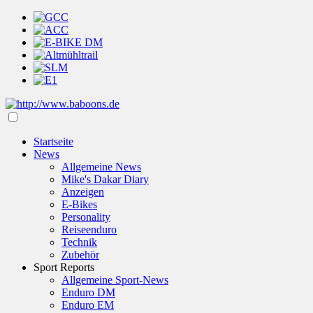
Startseite
News
Allgemeine News
Mike's Dakar Diary
Anzeigen
E-Bikes
Personality
Reiseenduro
Technik
Zubehör
Sport Reports
Allgemeine Sport-News
Enduro DM
Enduro EM