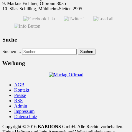
9. Markus Fichtner, Ölbronn 3035
10. Silas Schilling, Mühlheim-Stetten 2995
Suche
Suchen ...
Suchen
Werbung
AGB
Kontakt
Presse
RSS
Admin
Impressum
Datenschutz
Copyright © 2016
BABOONS
GmbH. Alle Rechte vorbehalten.
Keine Haftung und kein Anspruch auf Vollständigkeit sowie