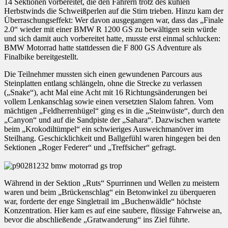
14 Sektionen vorbereitet, die den Fahrern trotz des kühlen
Herbstwinds die Schweißperlen auf die Stirn trieben. Hinzu kam der
Überraschungseffekt: Wer davon ausgegangen war, dass das „Finale
2.0“ wieder mit einer BMW R 1200 GS zu bewältigen sein würde
und sich damit auch vorbereitet hatte, musste erst einmal schlucken:
BMW Motorrad hatte stattdessen die F 800 GS Adventure als
Finalbike bereitgestellt.
Die Teilnehmer mussten sich einen gewundenen Parcours aus
Steinplatten entlang schlängeln, ohne die Strecke zu verlassen
(„Snake“), acht Mal eine Acht mit 16 Richtungsänderungen bei
vollem Lenkanschlag sowie einen versetzten Slalom fahren. Vom
mächtigen „Feldherrenhügel“ ging es in die „Steinwüste“, durch den
„Canyon“ und auf die Sandpiste der „Sahara“. Dazwischen wartete
beim „Krokodiltümpel“ ein schwieriges Ausweichmanöver im
Steilhang. Geschicklichkeit und Ballgefühl waren hingegen bei den
Sektionen „Roger Federer“ und „Treffsicher“ gefragt.
Während in der Sektion „Ruts“ Spurrinnen und Wellen zu meistern
waren und beim „Brückenschlag“ ein Betonwinkel zu überqueren
war, forderte der enge Singletrail im „Buchenwäldle“ höchste
Konzentration. Hier kam es auf eine saubere, flüssige Fahrweise an,
bevor die abschließende „Gratwanderung“ ins Ziel führte.