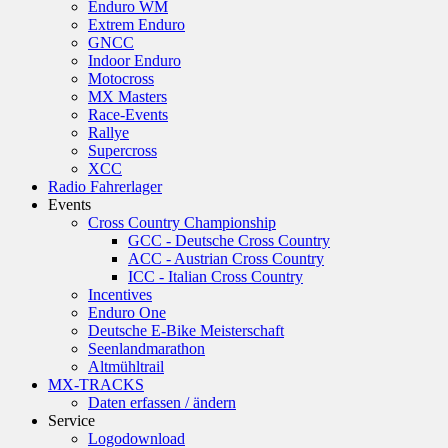
Enduro WM
Extrem Enduro
GNCC
Indoor Enduro
Motocross
MX Masters
Race-Events
Rallye
Supercross
XCC
Radio Fahrerlager
Events
Cross Country Championship
GCC - Deutsche Cross Country
ACC - Austrian Cross Country
ICC - Italian Cross Country
Incentives
Enduro One
Deutsche E-Bike Meisterschaft
Seenlandmarathon
Altmühltrail
MX-TRACKS
Daten erfassen / ändern
Service
Logodownload