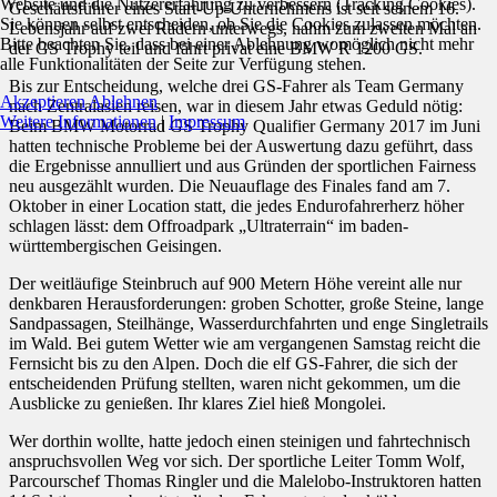
Website und die Nutzererfahrung zu verbessern (Tracking Cookies).
Geschäftsführer eines Start-Up-Unternehmens ist seit seinem 16.
Sie können selbst entscheiden, ob Sie die Cookies zulassen möchten.
Lebensjahr auf zwei Rädern unterwegs, nahm zum zweiten Mal an
Bitte beachten Sie, dass bei einer Ablehnung womöglich nicht mehr
der GS Trophy teil und fährt privat eine BMW R 1200 GS.
alle Funktionalitäten der Seite zur Verfügung stehen.
Bis zur Entscheidung, welche drei GS-Fahrer als Team Germany
Akzeptieren
Ablehnen
nach Zentralasien reisen, war in diesem Jahr etwas Geduld nötig:
Weitere Informationen
|
Impressum
Beim BMW Motorrad GS Trophy Qualifier Germany 2017 im Juni
hatten technische Probleme bei der Auswertung dazu geführt, dass
die Ergebnisse annulliert und aus Gründen der sportlichen Fairness
neu ausgezählt wurden. Die Neuauflage des Finales fand am 7.
Oktober in einer Location statt, die jedes Endurofahrerherz höher
schlagen lässt: dem Offroadpark „Ultraterrain“ im baden-
württembergischen Geisingen.
Der weitläufige Steinbruch auf 900 Metern Höhe vereint alle nur
denkbaren Herausforderungen: groben Schotter, große Steine, lange
Sandpassagen, Steilhänge, Wasserdurchfahrten und enge Singletrails
im Wald. Bei gutem Wetter wie am vergangenen Samstag reicht die
Fernsicht bis zu den Alpen. Doch die elf GS-Fahrer, die sich der
entscheidenden Prüfung stellten, waren nicht gekommen, um die
Ausblicke zu genießen. Ihr klares Ziel hieß Mongolei.
Wer dorthin wollte, hatte jedoch einen steinigen und fahrtechnisch
anspruchsvollen Weg vor sich. Der sportliche Leiter Tomm Wolf,
Parcourschef Thomas Ringler und die Malelobo-Instruktoren hatten