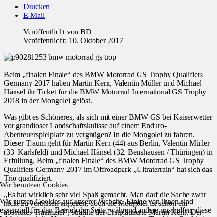
Drucken
E-Mail
Veröffentlicht von
BD
Veröffentlicht: 10. Oktober 2017
Beim „finalen Finale“ des BMW Motorrad GS Trophy Qualifiers
Germany 2017 haben Martin Kern, Valentin Müller und Michael
Hänsel ihr Ticket für die BMW Motorrad International GS Trophy
2018 in der Mongolei gelöst.
Was gibt es Schöneres, als sich mit einer BMW GS bei Kaiserwetter
vor grandioser Landschaftskulisse auf einem Enduro-
Abenteuerspielplatz zu vergnügen? In die Mongolei zu fahren.
Dieser Traum geht für Martin Kern (44) aus Berlin, Valentin Müller
(33, Karlsfeld) und Michael Hänsel (32, Benshausen / Thüringen) in
Erfüllung. Beim „finalen Finale“ des BMW Motorrad GS Trophy
Qualifiers Germany 2017 im Offroadpark „Ultraterrain“ hat sich das
Trio qualifiziert.
Wir benutzen Cookies
„Es hat wirklich sehr viel Spaß gemacht. Man darf die Sache zwar
Wir nutzen Cookies auf unserer Website. Einige von ihnen sind
nicht zu verbissen angehen, doch die Mongolei ist schon ein
essenziell für den Betrieb der Seite, während andere uns helfen, diese
absolutes Traumziel“, strahlte der Erstplatzierte Martin Kern. Der