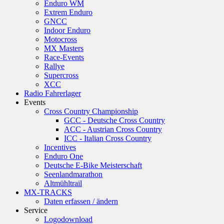
Enduro WM
Extrem Enduro
GNCC
Indoor Enduro
Motocross
MX Masters
Race-Events
Rallye
Supercross
XCC
Radio Fahrerlager
Events
Cross Country Championship
GCC - Deutsche Cross Country
ACC - Austrian Cross Country
ICC - Italian Cross Country
Incentives
Enduro One
Deutsche E-Bike Meisterschaft
Seenlandmarathon
Altmühltrail
MX-TRACKS
Daten erfassen / ändern
Service
Logodownload