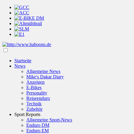
Startseite
News
Allgemeine News
Mike's Dakar Diary
Anzeigen
E-Bikes
Personality
Reiseenduro
Technik
Zubehör
Sport Reports
Allgemeine Sport-News
Enduro DM
Enduro EM