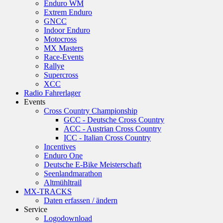
Enduro WM
Extrem Enduro
GNCC
Indoor Enduro
Motocross
MX Masters
Race-Events
Rallye
Supercross
XCC
Radio Fahrerlager
Events
Cross Country Championship
GCC - Deutsche Cross Country
ACC - Austrian Cross Country
ICC - Italian Cross Country
Incentives
Enduro One
Deutsche E-Bike Meisterschaft
Seenlandmarathon
Altmühltrail
MX-TRACKS
Daten erfassen / ändern
Service
Logodownload