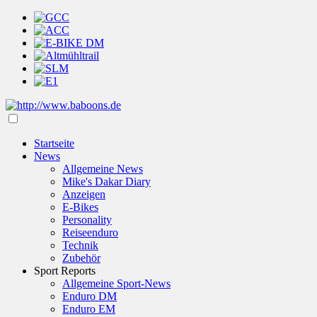
Startseite
News
Allgemeine News
Mike's Dakar Diary
Anzeigen
E-Bikes
Personality
Reiseenduro
Technik
Zubehör
Sport Reports
Allgemeine Sport-News
Enduro DM
Enduro EM