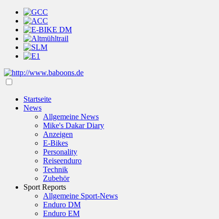
Startseite
News
Allgemeine News
Mike's Dakar Diary
Anzeigen
E-Bikes
Personality
Reiseenduro
Technik
Zubehör
Sport Reports
Allgemeine Sport-News
Enduro DM
Enduro EM