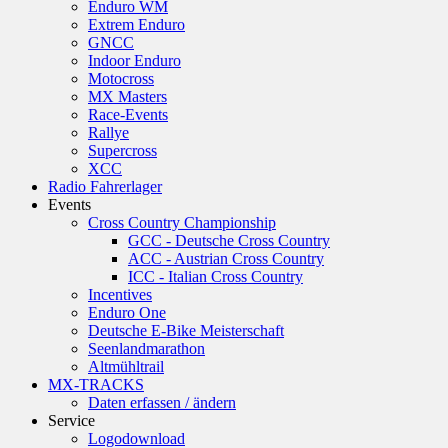
Enduro WM
Extrem Enduro
GNCC
Indoor Enduro
Motocross
MX Masters
Race-Events
Rallye
Supercross
XCC
Radio Fahrerlager
Events
Cross Country Championship
GCC - Deutsche Cross Country
ACC - Austrian Cross Country
ICC - Italian Cross Country
Incentives
Enduro One
Deutsche E-Bike Meisterschaft
Seenlandmarathon
Altmühltrail
MX-TRACKS
Daten erfassen / ändern
Service
Logodownload