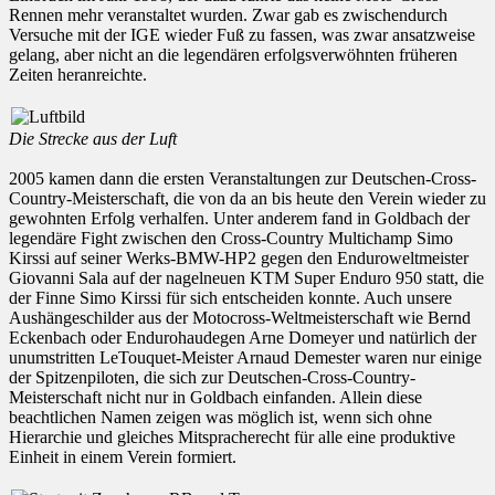
Rennen mehr veranstaltet wurden. Zwar gab es zwischendurch
Versuche mit der IGE wieder Fuß zu fassen, was zwar ansatzweise
gelang, aber nicht an die legendären erfolgsverwöhnten früheren
Zeiten heranreichte.
Die Strecke aus der Luft
2005 kamen dann die ersten Veranstaltungen zur Deutschen-Cross-
Country-Meisterschaft, die von da an bis heute den Verein wieder zu
gewohnten Erfolg verhalfen. Unter anderem fand in Goldbach der
legendäre Fight zwischen den Cross-Country Multichamp Simo
Kirssi auf seiner Werks-BMW-HP2 gegen den Enduroweltmeister
Giovanni Sala auf der nagelneuen KTM Super Enduro 950 statt, die
der Finne Simo Kirssi für sich entscheiden konnte. Auch unsere
Aushängeschilder aus der Motocross-Weltmeisterschaft wie Bernd
Eckenbach oder Endurohaudegen Arne Domeyer und natürlich der
unumstritten LeTouquet-Meister Arnaud Demester waren nur einige
der Spitzenpiloten, die sich zur Deutschen-Cross-Country-
Meisterschaft nicht nur in Goldbach einfanden. Allein diese
beachtlichen Namen zeigen was möglich ist, wenn sich ohne
Hierarchie und gleiches Mitspracherecht für alle eine produktive
Einheit in einem Verein formiert.