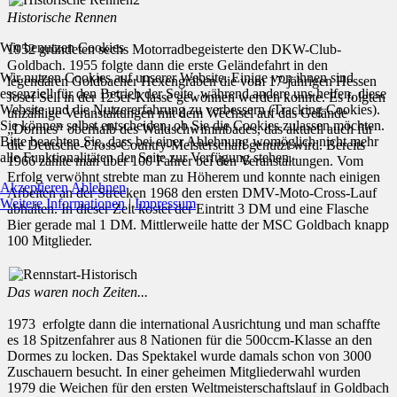
Historische Rennen
Wir benutzen Cookies
1952 gründeten sechs Motorradbegeisterte den DKW-Club-
Goldbach. 1955 folgte dann die erste Geländefahrt in den
Wir nutzen Cookies auf unserer Website. Einige von ihnen sind
legendären Goldbacher Hexengräben die vom 17-jährigen Hessen
essenziell für den Betrieb der Seite, während andere uns helfen, diese
Josef Sell in der 125er-Klasse gewonnen werden konnte. Es folgten
Website und die Nutzererfahrung zu verbessern (Tracking Cookies).
unzählige Veranstaltungen mit dem Wechsel auf das Gelände
Sie können selbst entscheiden, ob Sie die Cookies zulassen möchten.
„Dormes“ oberhalb des Waldschwimmbades, das aktuell auch für
Bitte beachten Sie, dass bei einer Ablehnung womöglich nicht mehr
die Deutsche-Cross-Country-Meisterschaft genutzt wird. Bereits
alle Funktionalitäten der Seite zur Verfügung stehen.
1966 zählte man über 100 Fahrer bei den Veranstaltungen. Vom
Erfolg verwöhnt strebte man zu Höherem und konnte nach einigen
Akzeptieren
Ablehnen
Arbeiten an der Strecken 1968 den ersten DMV-Moto-Cross-Lauf
Weitere Informationen
|
Impressum
abhalten. In dieser Zeit kostet der Eintritt 3 DM und eine Flasche
Bier gerade mal 1 DM. Mittlerweile hatte der MSC Goldbach knapp
100 Mitglieder.
Das waren noch Zeiten...
1973 erfolgte dann die international Ausrichtung und man schaffte
es 18 Spitzenfahrer aus 8 Nationen für die 500ccm-Klasse an den
Dormes zu locken. Das Spektakel wurde damals schon von 3000
Zuschauern besucht. In einer geheimen Mitgliederwahl wurden
1979 die Weichen für den ersten Weltmeisterschaftslauf in Goldbach