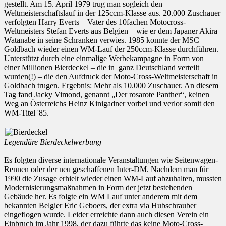
gestellt. Am 15. April 1979 trug man sogleich den
Weltmeisterschaftslauf in der 125ccm-Klasse aus. 20.000 Zuschauer
verfolgten Harry Everts – Vater des 10fachen Motocross-
Weltmeisters Stefan Everts aus Belgien – wie er dem Japaner Akira
Watanabe in seine Schranken verwies. 1985 konnte der MSC
Goldbach wieder einen WM-Lauf der 250ccm-Klasse durchführen.
Unterstützt durch eine einmalige Werbekampagne in Form von
einer Millionen Bierdeckel – die in ganz Deutschland verteilt
wurden(!) – die den Aufdruck der Moto-Cross-Weltmeisterschaft in
Goldbach trugen. Ergebnis: Mehr als 10.000 Zuschauer. An diesem
Tag fand Jacky Vimond, genannt „Der rosarote Panther“, keinen
Weg an Österreichs Heinz Kinigadner vorbei und verlor somit den
WM-Titel '85.
Legendäre Bierdeckelwerbung
Es folgten diverse internationale Veranstaltungen wie Seitenwagen-
Rennen oder der neu geschaffenen Inter-DM. Nachdem man für
1990 die Zusage erhielt wieder einen WM-Lauf abzuhalten, mussten
Modernisierungsmaßnahmen in Form der jetzt bestehenden
Gebäude her. Es folgte ein WM Lauf unter anderem mit dem
bekannten Belgier Eric Geboers, der extra via Hubschrauber
eingeflogen wurde. Leider erreichte dann auch diesen Verein ein
Einbruch im Jahr 1998, der dazu führte das keine Moto-Cross-