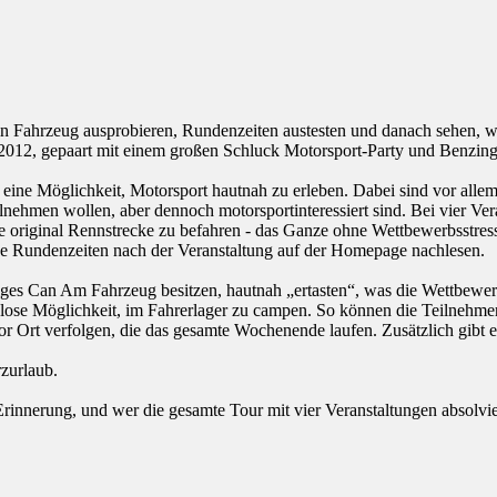
 Fahrzeug ausprobieren, Rundenzeiten austesten und danach sehen, wie 
012, gepaart mit einem großen Schluck Motorsport-Party und Benzing
eine Möglichkeit, Motorsport hautnah zu erleben. Dabei sind vor alle
ilnehmen wollen, aber dennoch motorsportinteressiert sind. Bei vier V
die original Rennstrecke zu befahren - das Ganze ohne Wettbewerbsstr
e Rundenzeiten nach der Veranstaltung auf der Homepage nachlesen.
iges Can Am Fahrzeug besitzen, hautnah „ertasten“, was die Wettbewerb
enlose Möglichkeit, im Fahrerlager zu campen. So können die Teilnehmer
or Ort verfolgen, die das gesamte Wochenende laufen. Zusätzlich gibt e
zurlaub.
rinnerung, und wer die gesamte Tour mit vier Veranstaltungen absolvie