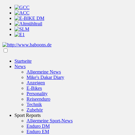
Startseite
News
Allgemeine News
Mike's Dakar Diary
Anzeigen
E-Bikes
Personality
Reiseenduro
Technik
Zubehör
Sport Reports
Allgemeine Sport-News
Enduro DM
Enduro EM