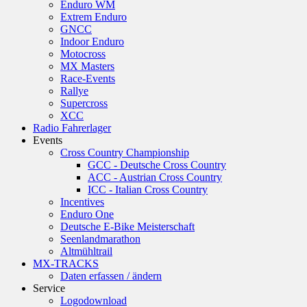
Enduro WM
Extrem Enduro
GNCC
Indoor Enduro
Motocross
MX Masters
Race-Events
Rallye
Supercross
XCC
Radio Fahrerlager
Events
Cross Country Championship
GCC - Deutsche Cross Country
ACC - Austrian Cross Country
ICC - Italian Cross Country
Incentives
Enduro One
Deutsche E-Bike Meisterschaft
Seenlandmarathon
Altmühltrail
MX-TRACKS
Daten erfassen / ändern
Service
Logodownload