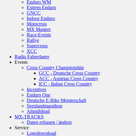
Enduro WM
Extrem Enduro
GNCC
Indoor Enduro
Motocross
MX Masters
Race-Events
Rallye
Supercross
XCC
Radio Fahrerlager
Events
Cross Country Championship
GCC - Deutsche Cross Country
ACC - Austrian Cross Country
ICC - Italian Cross Country
Incentives
Enduro One
Deutsche E-Bike Meisterschaft
Seenlandmarathon
Altmühltrail
MX-TRACKS
Daten erfassen / ändern
Service
Logodownload