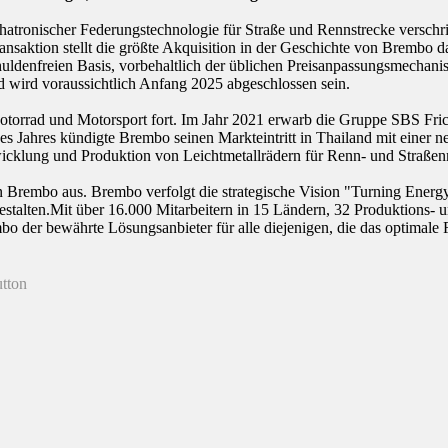
atronischer Federungstechnologie für Straße und Rennstrecke verschri
ransaktion stellt die größte Akquisition in der Geschichte von Brembo 
uldenfreien Basis, vorbehaltlich der üblichen Preisanpassungsmechanis
 wird voraussichtlich Anfang 2025 abgeschlossen sein.
otorrad und Motorsport fort. Im Jahr 2021 erwarb die Gruppe SBS Fric
 Jahres kündigte Brembo seinen Markteintritt in Thailand mit einer ne
wicklung und Produktion von Leichtmetallrädern für Renn- und Straßen
embo aus. Brembo verfolgt die strategische Vision "Turning Energy in
gestalten.Mit über 16.000 Mitarbeitern in 15 Ländern, 32 Produktions-
 der bewährte Lösungsanbieter für alle diejenigen, die das optimale F