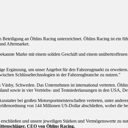
 Beteiligung an Öhlins Racing unterzeichnet. Öhlins Racing ist ein f
und Aftermarket.
bekannte Marke mit einem soliden Geschäft und einem unübertroffenen 
tige Ergänzung, um unser Angebot für den Fahrzeugmarkt zu erweitern. 
zwischen Schlüsseltechnologien in der Fahrzeugbranche zu nutzen."
Väsby, Schweden. Das Unternehmen ist international vertreten. Öhlins 
and sowie in vier Vertriebs- und Testniederlassungen in den USA, D
s Ausstatter bei großen Motorsportmeisterschaften vertreten, unter a
r Größenordnung von 144 Millionen US-Dollar abschließen, wobei die 
rschließen und unsere jeweiligen Stärken und Vermögenswerte zu nu
ttenschläger, CEO von Öhlins Racing.