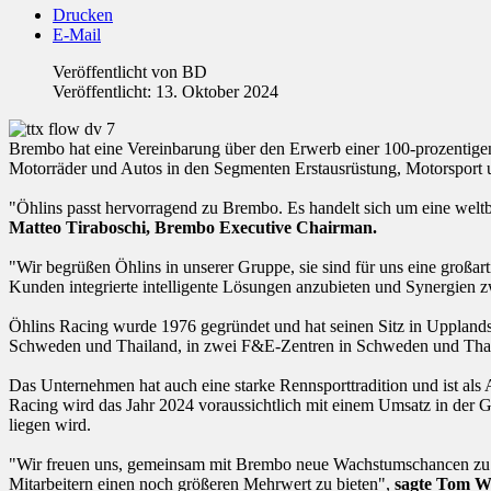
Drucken
E-Mail
Veröffentlicht von
BD
Veröffentlicht: 13. Oktober 2024
Brembo hat eine Vereinbarung über den Erwerb einer 100-prozentigen
Motorräder und Autos in den Segmenten Erstausrüstung, Motorsport 
"Öhlins passt hervorragend zu Brembo. Es handelt sich um eine welt
Matteo Tiraboschi, Brembo Executive Chairman.
"Wir begrüßen Öhlins in unserer Gruppe, sie sind für uns eine großar
Kunden integrierte intelligente Lösungen anzubieten und Synergien 
Öhlins Racing wurde 1976 gegründet und hat seinen Sitz in Upplands 
Schweden und Thailand, in zwei F&E-Zentren in Schweden und Thail
Das Unternehmen hat auch eine starke Rennsporttradition und ist al
Racing wird das Jahr 2024 voraussichtlich mit einem Umsatz in de
liegen wird.
"Wir freuen uns, gemeinsam mit Brembo neue Wachstumschancen zu e
Mitarbeitern einen noch größeren Mehrwert zu bieten",
sagte Tom Wi