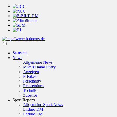
Startseite
News
Allgemeine News
Mike's Dakar Diary
Anzeigen
E-Bikes
Personality
Reiseenduro
Technik
Zubehör
Sport Reports
Allgemeine Sport-News
Enduro DM
Enduro EM