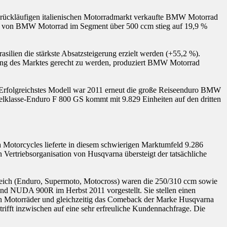
mt rückläufigen italienischen Motorradmarkt verkaufte BMW Motorrad
eil von BMW Motorrad im Segment über 500 ccm stieg auf 19,9 %
ilien die stärkste Absatzsteigerung erzielt werden (+55,2 %).
ung des Marktes gerecht zu werden, produziert BMW Motorrad
. Erfolgreichstes Modell war 2011 erneut die große Reiseenduro BMW
elklasse-Enduro F 800 GS kommt mit 9.829 Einheiten auf den dritten
 Motorcycles lieferte in diesem schwierigen Marktumfeld 9.286
Vertriebsorganisation von Husqvarna übersteigt der tatsächliche
reich (Enduro, Supermoto, Motocross) waren die 250/310 ccm sowie
d NUDA 900R im Herbst 2011 vorgestellt. Sie stellen einen
en Motorräder und gleichzeitig das Comeback der Marke Husqvarna
fft inzwischen auf eine sehr erfreuliche Kundennachfrage. Die