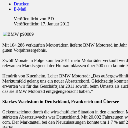
Drucken
E-Mail
Veröffentlicht von
BD
Veröffentlicht: 17. Januar 2012
Mit 104.286 verkauften Motorrädern lieferte BMW Motorrad im Jahr 2
guten Vorjahresergebnis.
Zwölf Monate in Folge konnten 2011 mehr Motorräder verkauft werden
relevanten Marktsegment der Hubraumklassen über 500 ccm konnte B
Hendrik von Kuenheim, Leiter BMW Motorrad: „Das außergewöhnliche 
Marktumfeld gelang uns ein neuer Absatzrekord. Gleichzeitig konnten
erwarten wir für das Geschäftsjahr 2011 sowohl beim Umsatz als auch
das sie BMW Motorrad entgegengebracht haben.“
Starkes Wachstum in Deutschland, Frankreich und Übersee
Gekennzeichnet durch die wirtschaftliche Situation in den einzelnen
stärksten Absatzzuwachs war Deutschland. Mit 20.002 Fahrzeugen w
ccm. Der Marktanteil bei den Neuzulassungen konnte um 1,7 % auf 
Berlin.