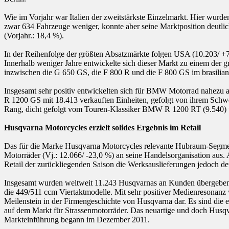
Wie im Vorjahr war Italien der zweitstärkste Einzelmarkt. Hier wurd
zwar 634 Fahrzeuge weniger, konnte aber seine Marktposition deut
(Vorjahr.: 18,4 %).
In der Reihenfolge der größten Absatzmärkte folgen USA (10.203/ +7,
Innerhalb weniger Jahre entwickelte sich dieser Markt zu einem d
inzwischen die G 650 GS, die F 800 R und die F 800 GS im brasilian
Insgesamt sehr positiv entwickelten sich für BMW Motorrad nahezu 
R 1200 GS mit 18.413 verkauften Einheiten, gefolgt von ihrem Schwe
Rang, dicht gefolgt vom Touren-Klassiker BMW R 1200 RT (9.540) 
Husqvarna Motorcycles erzielt solides Ergebnis im Retail
Das für die Marke Husqvarna Motorcycles relevante Hubraum-Segment
Motorräder (Vj.: 12.066/ -23,0 %) an seine Handelsorganisation aus.
Retail der zurückliegenden Saison die Werksauslieferungen jedoch deu
Insgesamt wurden weltweit 11.243 Husqvarnas an Kunden übergeben. 
die 449/511 ccm Viertaktmodelle. Mit sehr positiver Medienresona
Meilenstein in der Firmengeschichte von Husqvarna dar. Es sind di
auf dem Markt für Strassenmotorräder. Das neuartige und doch Husqv
Markteinführung begann im Dezember 2011.