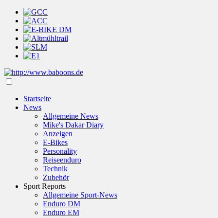
Startseite
News
Allgemeine News
Mike's Dakar Diary
Anzeigen
E-Bikes
Personality
Reiseenduro
Technik
Zubehör
Sport Reports
Allgemeine Sport-News
Enduro DM
Enduro EM