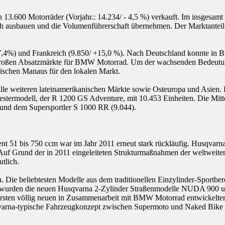
en 13.600 Motorräder (Vorjahr.: 14.234/ - 4,5 %) verkauft. Im insgesa
lich ausbauen und die Volumenführerschaft übernehmen. Der Marktant
4%) und Frankreich (9.850/ +15,0 %). Nach Deutschland konnte in Bras
er großen Absatzmärkte für BMW Motorrad. Um der wachsenden Bedeut
ischen Manaus für den lokalen Markt.
alle weiteren lateinamerikanischen Märkte sowie Osteuropa und Asien
stermodell, der R 1200 GS Adventure, mit 10.453 Einheiten. Die Mitt
und dem Supersportler S 1000 RR (9.044).
 51 bis 750 ccm war im Jahr 2011 erneut stark rückläufig. Husqvarna
 Auf Grund der in 2011 eingeleiteten Strukturmaßnahmen der weltweiten 
tlich.
Die beliebtesten Modelle aus dem traditionellen Einzylinder-Sportbe
nz wurden die neuen Husqvarna 2-Zylinder Straßenmodelle NUDA 900 un
e ersten völlig neuen in Zusammenarbeit mit BMW Motorrad entwickelt
arna-typische Fahrzeugkonzept zwischen Supermoto und Naked Bike tri