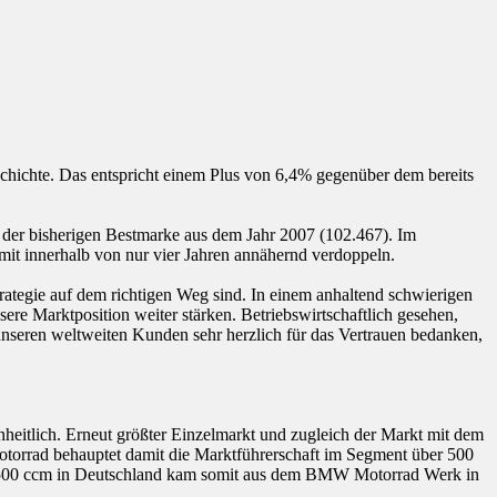
chichte. Das entspricht einem Plus von 6,4% gegenüber dem bereits
 der bisherigen Bestmarke aus dem Jahr 2007 (102.467). Im
t innerhalb von nur vier Jahren annähernd verdoppeln.
tegie auf dem richtigen Weg sind. In einem anhaltend schwierigen
re Marktposition weiter stärken. Betriebswirtschaftlich gesehen,
 unseren weltweiten Kunden sehr herzlich für das Vertrauen bedanken,
heitlich. Erneut größter Einzelmarkt und zugleich der Markt mit dem
orrad behauptet damit die Marktführerschaft im Segment über 500
er 500 ccm in Deutschland kam somit aus dem BMW Motorrad Werk in