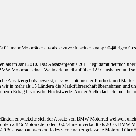
011 mehr Motorräder aus als je zuvor in seiner knapp 90-jährigen Ges
 als im Jahr 2010. Das Absatzergebnis 2011 liegt damit deutlich über
MW Motorrad seinen Weltmarktanteil auf über 12 % ausbauen und somi
Absatzergebnis beweist, dass wir mit unserer Produkt- und Marktstra
 wir in mehr als 15 Ländern die Marktführerschaft übernehmen und unse
 beim Ertrag historische Höchstwerte. An der Stelle darf ich mich bei
 Märkten entwickelte sich der Absatz von BMW Motorrad weltweit unein
urden 2.846 Motorräder oder 16,6 % mehr verkauft als 2010. BMW Mot
24,9 % ausgebaut werden. Jedes vierte neu zugelassene Motorrad üb