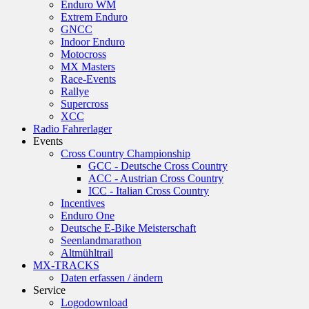
Enduro WM
Extrem Enduro
GNCC
Indoor Enduro
Motocross
MX Masters
Race-Events
Rallye
Supercross
XCC
Radio Fahrerlager
Events
Cross Country Championship
GCC - Deutsche Cross Country
ACC - Austrian Cross Country
ICC - Italian Cross Country
Incentives
Enduro One
Deutsche E-Bike Meisterschaft
Seenlandmarathon
Altmühltrail
MX-TRACKS
Daten erfassen / ändern
Service
Logodownload