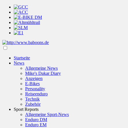
Startseite
News
Allgemeine News
Mike's Dakar Diary
Anzeigen
E-Bikes
Personality
Reiseenduro
Technik
Zubehör
Sport Reports
Allgemeine Sport-News
Enduro DM
Enduro EM