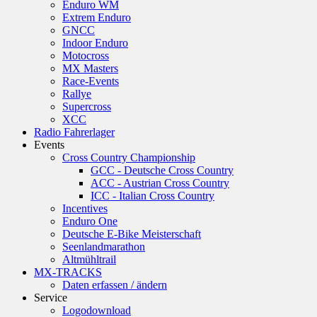
Enduro WM
Extrem Enduro
GNCC
Indoor Enduro
Motocross
MX Masters
Race-Events
Rallye
Supercross
XCC
Radio Fahrerlager
Events
Cross Country Championship
GCC - Deutsche Cross Country
ACC - Austrian Cross Country
ICC - Italian Cross Country
Incentives
Enduro One
Deutsche E-Bike Meisterschaft
Seenlandmarathon
Altmühltrail
MX-TRACKS
Daten erfassen / ändern
Service
Logodownload